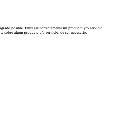
agrado posible. Entregar correctamente un producto y/o servicio.
te sobre algún producto y/o servicio, de ser necesario.
ngresados por usted no serán entregados a terceros de forma
en cumplimiento a una orden judicial o requerimientos legales.