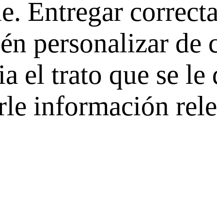
le. Entregar correc
ién personalizar de 
a el trato que se le
arle información rel