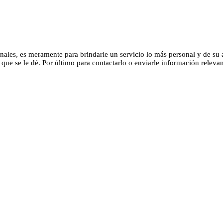
ales, es meramente para brindarle un servicio lo más personal y de su 
que se le dé. Por último para contactarlo o enviarle información relevan
personal que usted envía cuenta con la seguridad necesaria. Los datos i
para analizar los datos generados en esta web, o que deba ser revelada 
dito o débito.