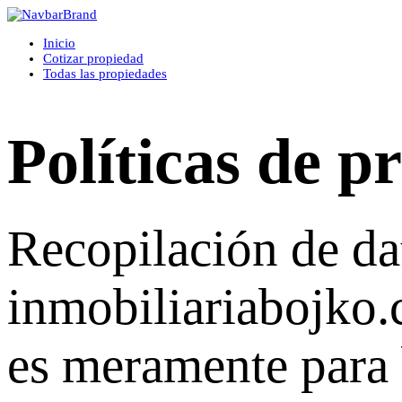
Inicio
Cotizar propiedad
Todas las propiedades
Políticas de p
Recopilación de d
inmobiliariabojko.c
es meramente para 