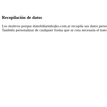
Recopilación de datos
Los motivos porque inmobiliariabojko.com.ar recopila sus datos person
También personalizar de cualquier forma que se crea necesaria el trato 
PRIVACIDAD
Este sitio web inmobiliariabojko.com.ar garantiza que la información 
voluntaria, salvo a nuestro proveedor de servicios empralidad.com.ar, 
Además inmobiliariabojko.com.ar no recopilará datos de tarjetas de cré
@Inmobiliaria Bojko
Copyright © 2022 Inmobiliaria Bojko
Terminos y Condiciones
-
Politicas de Privacidad
Empralidad
Desarrollado por